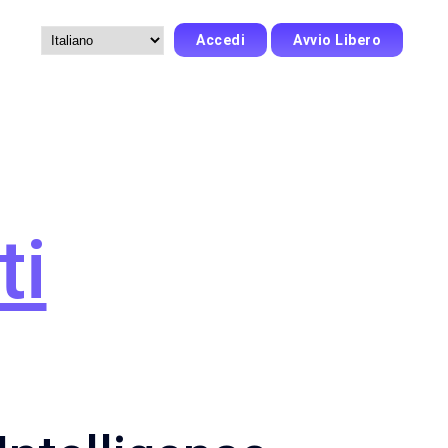
Accedi
Avvio Libero
Scegli
una
lingua
ti