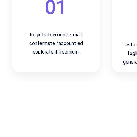
01
Registratevi con l’e-mail,
confermate l’account ed
Testat
esplorate il freemium.
fogli
genera