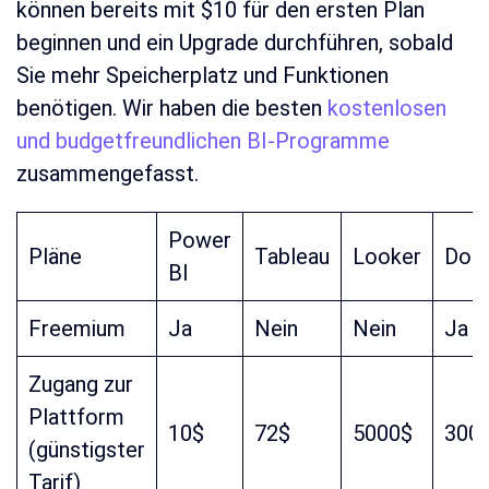
können bereits mit $10 für den ersten Plan
beginnen und ein Upgrade durchführen, sobald
Sie mehr Speicherplatz und Funktionen
benötigen. Wir haben die besten
kostenlosen
und budgetfreundlichen BI-Programme
zusammengefasst.
Power
Pläne
Tableau
Looker
Dom
BI
Freemium
Ja
Nein
Nein
Ja
Zugang zur
Plattform
10$
72$
5000$
300
(günstigster
Tarif)