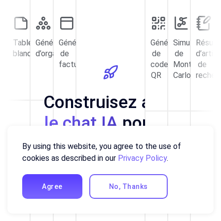
Tableau
Générateur
Générateur
Générateur
Simulateur
Résum
blanc
d’organigrammes
de
de
de
d’artic
factures
code
Monte-
de
QR
Carlo
recher
Construisez avec
le chat IA
pour le
travail!
By using this website, you agree to the use of
Cartes
Calculateur
Application
cookies as described in our
Privacy Policy
.
mentales
de
de
Application
Page
Rappor
Découvrez la puissance de l’IA agentique
dividendes
prévisualisation
de
d’atterrissag
exécut
de
création
d’agence
de
Agree
No, Thanks
code
de
dépar
HTML
graphiques