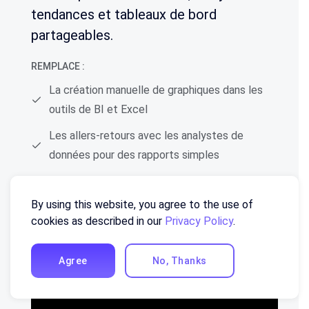
tendances et tableaux de bord
partageables.
REMPLACE :
La création manuelle de graphiques dans les
outils de BI et Excel
Les allers-retours avec les analystes de
données pour des rapports simples
L’apprentissage d’interfaces complexes de
logiciels d’analyse
By using this website, you agree to the use of
cookies as described in our
Privacy Policy
.
Agree
No, Thanks