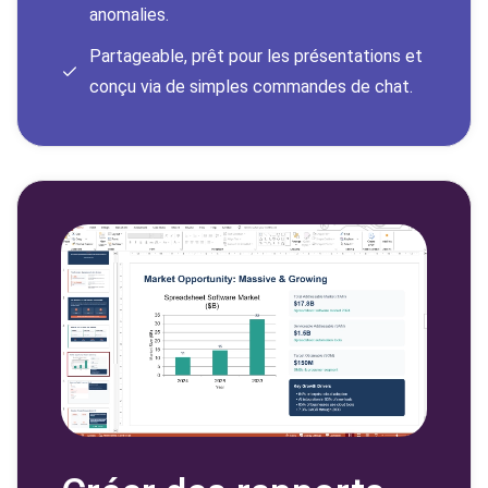
anomalies.
Partageable, prêt pour les présentations et
conçu via de simples commandes de chat.