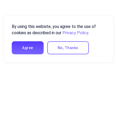
By using this website, you agree to the use of
cookies as described in our
Privacy Policy
.
Agree
No, Thanks
Transformez vos données en
rapports attrayants,
rapidement et sans effort!
Vous n’avez pas besoin de réserver des