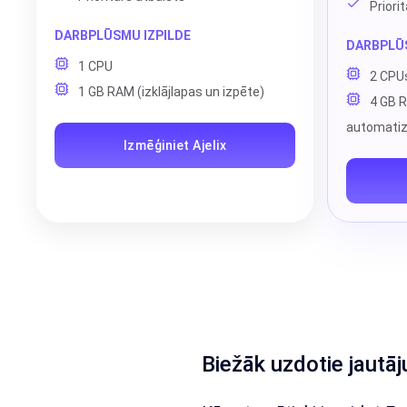
Priori
DARBPLŪSMU IZPILDE
DARBPLŪS
1 CPU
2 CPU
1 GB RAM (izklājlapas un izpēte)
4 GB R
automatiz
Izmēģiniet Ajelix
Biežāk uzdotie jautāj