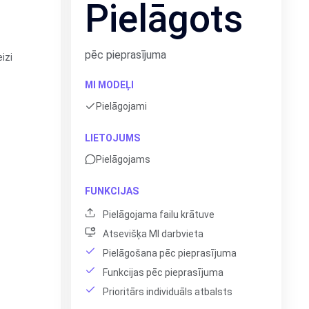
Pielāgots
pēc pieprasījuma
izi
MI MODEĻI
Pielāgojami
LIETOJUMS
Pielāgojams
FUNKCIJAS
Pielāgojama failu krātuve
Atsevišķa MI darbvieta
Pielāgošana pēc pieprasījuma
Funkcijas pēc pieprasījuma
Prioritārs individuāls atbalsts