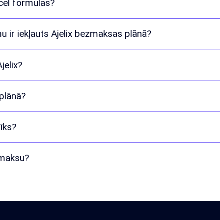
cel formulas?
 ir iekļauts Ajelix bezmaksas plānā?
jelix?
plānā?
rīks?
tmaksu?