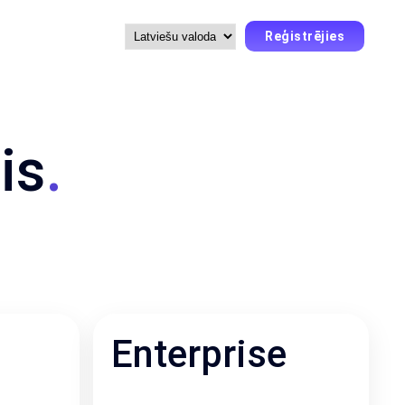
Reģistrējies
Choose
a
language
is
.
Enterprise