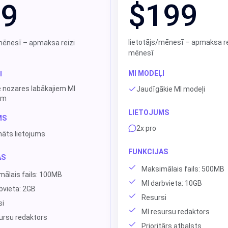
$199
99
lietotājs/mēnesī – apmaksa re
mēnesī – apmaksa reizi
mēnesī
MI MODEĻI
I
e nozares labākajiem MI
Jaudīgākie MI modeļi
em
LIETOJUMS
MS
2x pro
nāts lietojums
FUNKCIJAS
AS
Maksimālais fails: 500MB
ālais fails: 100MB
MI darbvieta: 10GB
bvieta: 2GB
Resursi
si
MI resursu redaktors
ursu redaktors
Prioritārs atbalsts