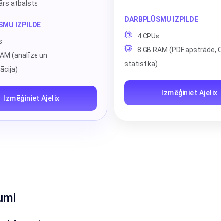
tārs atbalsts
DARBPLŪSMU IZPILDE
MU IZPILDE
4 CPUs
s
8 GB RAM (PDF apstrāde, 
AM (analīze un
statistika)
ācija)
Izmēģiniet Ajelix
Izmēģiniet Ajelix
umi