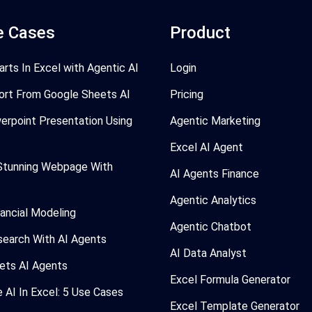
e Cases
Product
arts In Excel with Agentic AI
Login
ort From Google Sheets AI
Pricing
erpoint Presentation Using
Agentic Marketing
Excel AI Agent
Stunning Webpage With
AI Agents Finance
Agentic Analytics
nancial Modeling
Agentic Chatbot
search With AI Agents
AI Data Analyst
ets AI Agents
Excel Formula Generator
AI In Excel: 5 Use Cases
Excel Template Generator