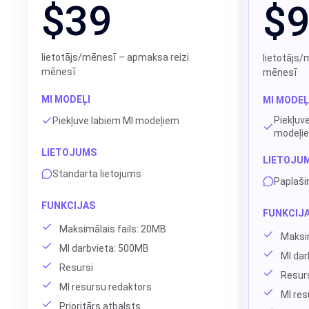
$39
$
lietotājs/mēnesī – apmaksa reizi
lietotājs/
mēnesī
mēnesī
MI MODEĻI
MI MODEĻ
Piekļuv
Piekļuve labiem MI modeļiem
modeļi
LIETOJUMS
LIETOJU
Standarta lietojums
Paplaši
FUNKCIJAS
FUNKCIJ
Maksimālais fails: 20MB
Maksim
MI darbvieta: 500MB
MI dar
Resursi
Resur
MI resursu redaktors
MI res
Prioritārs atbalsts