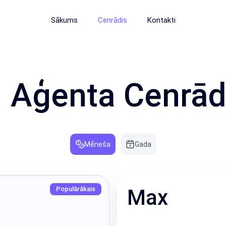
Sākums
Cenrādis
Kontakti
 Aģenta Cenrād
Mēneša
Gada
Populārākais
Max