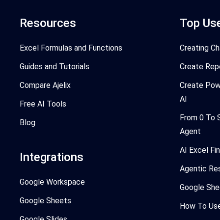
Resources
Top Us
Excel Formulas and Functions
Creating Ch
Guides and Tutorials
Create Rep
Compare Ajelix
Create Pow
AI
Free AI Tools
From 0 To 
Blog
Agent
AI Excel Fi
Integrations
Agentic Re
Google Workspace
Google She
Google Sheets
How To Use 
Google Slides