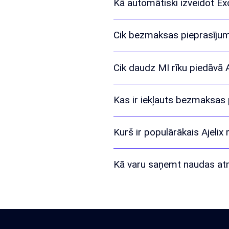
Kā automātiski izveidot Ex
Cik bezmaksas pieprasījumu
Cik daudz MI rīku piedāvā A
Kas ir iekļauts bezmaksas 
Kurš ir populārākais Ajelix 
Kā varu saņemt naudas a