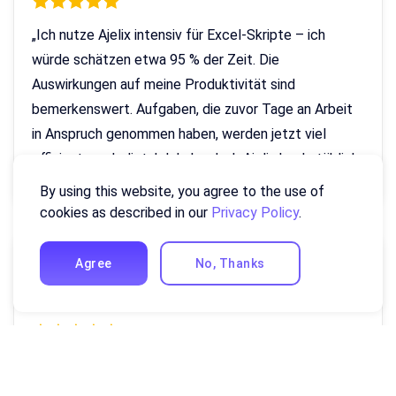
„Ich nutze Ajelix intensiv für Excel-Skripte – ich
würde schätzen etwa 95 % der Zeit. Die
Auswirkungen auf meine Produktivität sind
bemerkenswert. Aufgaben, die zuvor Tage an Arbeit
in Anspruch genommen haben, werden jetzt viel
effizienter erledigt. Ich habe dank Ajelix buchstäblich
Tage gespart!“
By using this website, you agree to the use of
cookies as described in our
Privacy Policy
.
Warren
Agree
No, Thanks
Revenue Director, Hotelbranche
„Ajelix spielte eine entscheidende Rolle bei der
Umsetzung eines großen Projekts bei der Arbeit und